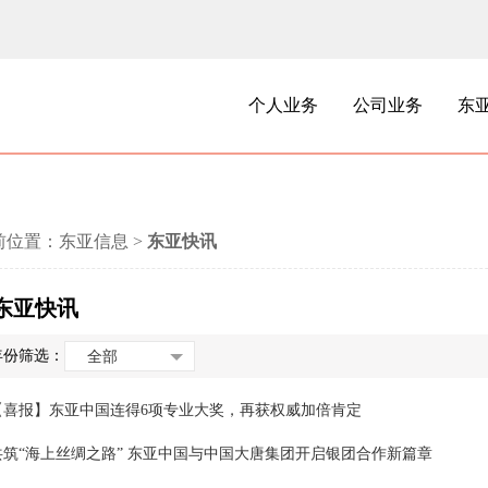
个人业务
公司业务
东
前位置：
东亚信息
>
东亚快讯
东亚快讯
年份筛选：
全部
【喜报】东亚中国连得6项专业大奖，再获权威加倍肯定
共筑“海上丝绸之路” 东亚中国与中国大唐集团开启银团合作新篇章