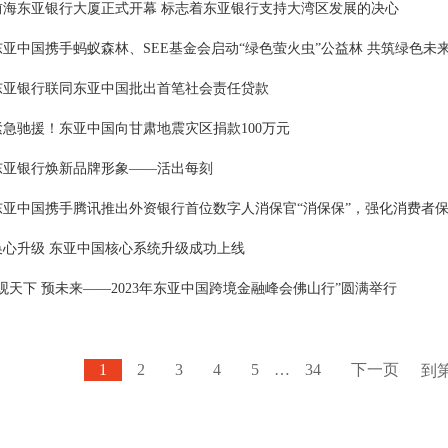
前海东亚银行大厦正式开幕 标志着东亚银行支持大湾区发展的决心
东亚中国携手蚂蚁森林、SEE基金会启动“绿色萤火虫”公益林 共筑绿色未
东亚银行联同东亚中国批出首笔社会责任贷款
紧急驰援！东亚中国向甘肃地震灾区捐款100万元
东亚银行焕新品牌形象——活出每刻
东亚中国携手腾讯推出外资银行首位数字人消保官“消保保”，强化消费者
换心升级 东亚中国核心系统升级成功上线
“观天下 预未来——2023年东亚中国跨境金融峰会佛山行”圆满举行
1
2
3
4
5
…
34
下一页
到