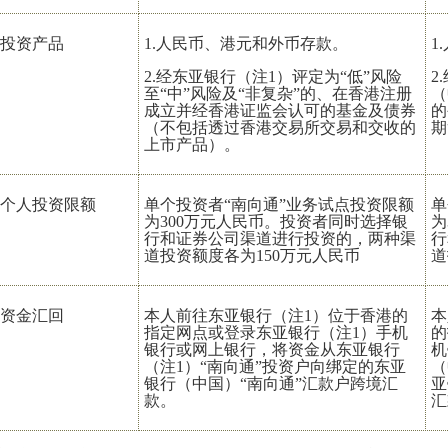
投资产品
1.人民币、港元和外币存款。
1
2.经东亚银行（注1）评定为“低”风险
2
至“中”风险及“非复杂”的、在香港注册
（
成立并经香港证监会认可的基金及债券
的
（不包括透过香港交易所交易和交收的
期
上市产品）。
个人投资限额
单个投资者“南向通”业务试点投资限额
单
为300万元人民币。投资者同时选择银
为
行和证券公司渠道进行投资的，两种渠
行
道投资额度各为150万元人民币
道
资金汇回
本人前往东亚银行（注1）位于香港的
本
指定网点或登录东亚银行（注1）手机
的
银行或网上银行，将资金从东亚银行
机
（注1）“南向通”投资户向绑定的东亚
（
银行（中国）“南向通”汇款户跨境汇
亚
款。
汇