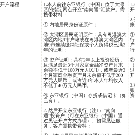
开户流程
1.本人前往东亚银行（中国）位于大湾
1
区的指定网点开立“南向通”汇款户。需
开
携带材料：
2
① 内地居民身份证原件；
账
② 大湾区居民证明原件：具有粤港澳大
①
湾区内地9市户籍或在粤港澳大湾区内
行
地9市连续缴纳社保或个人所得税已满2
户
年的证明；
行
③ 资产证明：具有2年以上投资经历，
②
且满足最近3个月家庭金融净资产月末
（
余额不低于100万元人民币，或者最近3
过
个月家庭金融资产月末余额不低于200
开
万元人民币，或者近3年本人年均收入
3
不低于40万元人民币。
账
④ 东亚银行（中国）存折或借记卡（如
资
已有）。
2. 然后开立东亚银行（注1）“南向
通”投资户（可在东亚银行（中国）通
过见证开户方式办理）。如需见证服
务，客户需携带资料：