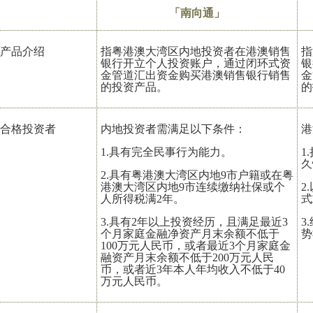
「南向通」
产品介绍
指粤港澳大湾区内地投资者在港澳销售
指
银行开立个人投资账户，通过闭环式资
银
金管道汇出资金购买港澳销售银行销售
金
的投资产品。
的
合格投资者
内地投资者需满足以下条件：
港
1.具有完全民事行为能力。
1
久
2.具有粤港澳大湾区内地9市户籍或在粤
港澳大湾区内地9市连续缴纳社保或个
2
人所得税满2年。
式
3.具有2年以上投资经历，且满足最近3
3
个月家庭金融净资产月末余额不低于
势
100万元人民币，或者最近3个月家庭金
融资产月末余额不低于200万元人民
币，或者近3年本人年均收入不低于40
万元人民币。