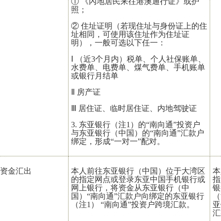
① 《內地居民来往港澳通行证》或护
照；
② 住址证明（若现住址与身份证上的住
址相同，可使用该住址作为住址证
明），一般可选以下任一：
Ⅰ （近3个月内）税单、个人社保账单、
水费单、电费单、煤气费单、手机账单
或银行月结单
Ⅱ 房产证
Ⅲ 居住证、临时居住证、内地驾驶证
3. 东亚银行（注1）的“南向通”投资户
与东亚银行（中国）的“南向通”汇款户
绑定，形成“一对一”配对。
资金汇出
本人前往东亚银行（中国）位于大湾区
本
的指定网点或登录东亚中国手机银行或
指
网上银行，将资金从东亚银行（中
银
国）“南向通”汇款户向绑定的东亚银行
（
（注1） “南向通”投资户跨境汇款。
亚
汇