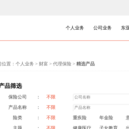
个人业务
公司业务
东
前位置：
个人业务
>
财富
>
代理保险
>
精选产品
产品筛选
保险公司
：
不限
产品名称
：
不限
险类
：
不限
重疾险
年金险
主题
：
不限
健康医疗
子女教育