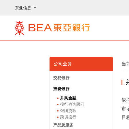
东亚信息
公司业务
当
交易银行
投资银行
并购金融
依
投行咨询顾问
市
银团贷款
跨境投行
目
产品及服务