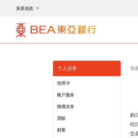
东亚信息
个人业务
当
信用卡
账户服务
跨境业务
购
贷款
结
财富
交