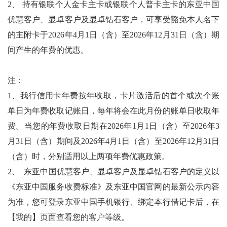
2
、
持有银联个人金卡主卡或银联个人普卡主卡的东亚中国
优慧客户、
显卓客户及显卓钻石客户，
可享受豁免本人名下
的主附卡于
2026
年
4
月
1
日（含）至
2026
年
12
月
31
日（含）期
间产生的年费的优惠。
注：
1
、我行信用卡年费按年收取，卡片激活后的首个或次个账
单日为年费收取记账日，每年将会在此月份的账单日收取年
费。当您的年费收取日期在
2026
年
1
月
1
日（含）至
2026
年
3
月
31
日（含）期间及
2026
年
4
月
1
日（含）至
2026
年
12
月
31
日
（含）时，分别适用以上两项年费优惠政策。
2
、
东亚中国优慧客户、显卓客户及显卓钻石客户的定义以
《东亚中国服务收费标准》及东亚中国官网的最新公示内容
为准，您可登录东亚中国手机银行、绑定本行借记卡后，在
【我的】页面查看您的客户等级。